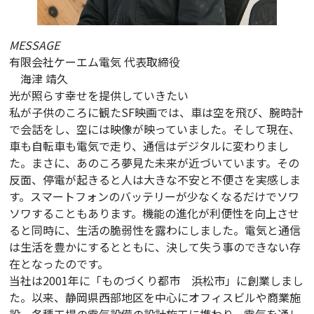
MESSAGE
有限会社ケーエム電気 代表取締役
海津 靖久
光が照らす幸せを提供していきたい
私が子供のころに観たSF映画では、車は空を飛び、腕時計
で会話をし、空には映像が映っていました。そして現在、
車も自転車も電気で走り、通信はデジタルに変わりまし
た。まさに、あのころ夢見た未来が近づいています。その
反面、停電が起きると人は大きな不安と不便さを実感しま
す。スマートフォンのバッテリーが少なくなるだけでソワ
ソワすることもあります。機能の進化が利便性を向上させ
ると同時に、生活の脆弱性を露わにしました。電気と通信
は生活を豊かにするとともに、決して失う事のできない存
在となったのです。
当社は2001年に「ものづくり都市 浜松市」に創業しまし
た。以来、静岡県西部地区を中心にオフィスビルや商業施